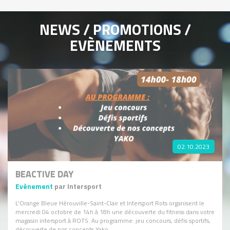
NEWS / PROMOTIONS /
EVÈNEMENTS
02.10.2023
BEACTIVE DAY
Evènement
par Intersport
L'Orange Bleue Hérouville-Saint-Clair et Intersport Rots organisent le
mercredi 04 octobre de 14h à 18h une découverte du fitness dans votre
magasin intersport à ROTS. Au programme: jeu concours, défis sportifs,
découverte de nos concepts Yako.