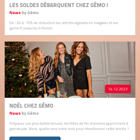
LES SOLDES DÉBARQUENT CHEZ GÉMO !
News
by Gémo
De -20 à -70% de réduction sur articles signalés en magasin et sur
gemo.fr jusqu'au 6 février.
14.12.2023
NOËL CHEZ GÉMO
News
by Gémo
Préparez vos plus belles tenues, les fêtes de fin d'années approchent à
grands pas. Alors, quelle sera votre look pour réveillonner cette année ?