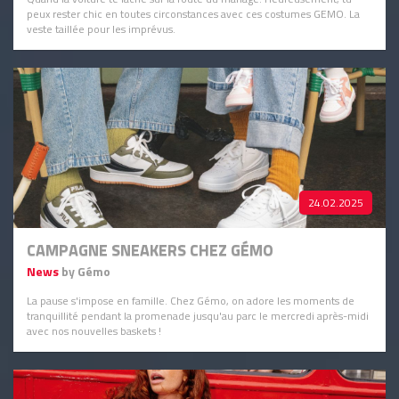
peux rester chic en toutes circonstances avec ces costumes GEMO. La
veste taillée pour les imprévus.
24.02.2025
CAMPAGNE SNEAKERS CHEZ GÉMO
News
by Gémo
La pause s'impose en famille. Chez Gémo, on adore les moments de
tranquillité pendant la promenade jusqu'au parc le mercredi après-midi
avec nos nouvelles baskets !