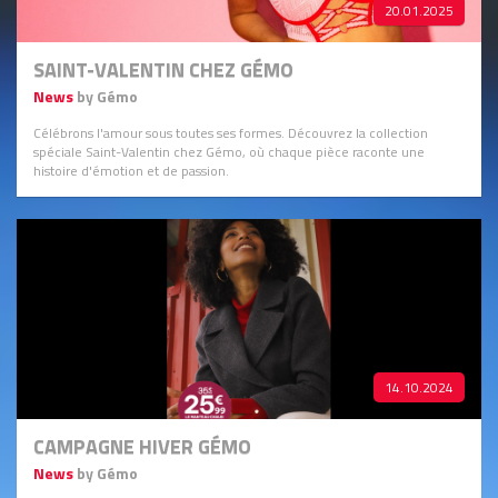
20.01.2025
SAINT-VALENTIN CHEZ GÉMO
News
by Gémo
Célébrons l'amour sous toutes ses formes. Découvrez la collection
spéciale Saint-Valentin chez Gémo, où chaque pièce raconte une
histoire d'émotion et de passion.
14.10.2024
CAMPAGNE HIVER GÉMO
News
by Gémo