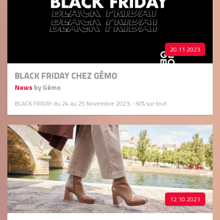
20.11.2023
BLACK FRIDAY CHEZ GÉMO
News
by Gémo
BLACK FRIDAY du 24 au 25 Novembre 2023, -30% sur tout.
12.10.2023