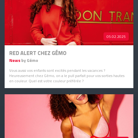
05.02.2025
RED ALERT CHEZ GÉMO
News
by Gémo
Vous aussi vos enfants sont excités pendant les vacances ?
Heureusement chez Gémo, on a le pull parfait pour vos sorties hautes
en couleur. Quel est votre couleur préférée ?