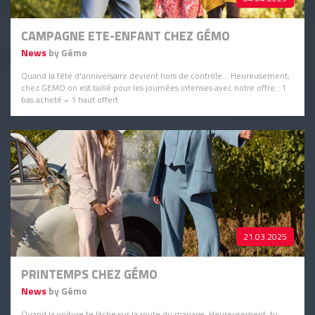
CAMPAGNE ETE-ENFANT CHEZ GÉMO
News
by Gémo
Quand la fête d'anniversaire devient hors de contrôle... Heureusement,
chez GEMO on est taillé pour les journées intenses avec notre offre : 1
bas acheté = 1 haut offert
21.03.2025
PRINTEMPS CHEZ GÉMO
News
by Gémo
Quand la voiture te lâche sur la route du mariage. Heureusement, tu