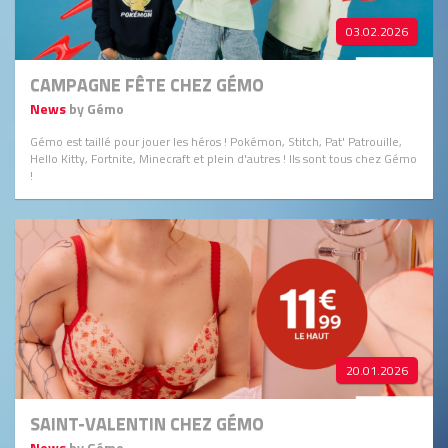
03.02.2026
CAMPAGNE FÊTE CHEZ GÉMO
News
by Gémo
Gémo est taillé pour jouer les héros ! Pokémon, Stitch, Pat' Patrouille,
Hello Kitty, Fortnite, Minecraft et plein d'autres ! Ils sont tous chez Gémo
!
20.01.2026
SAINT-VALENTIN CHEZ GÉMO
News
by Gémo