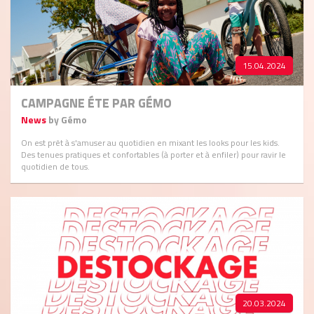
15.04.2024
CAMPAGNE ÉTE PAR GÉMO
News
by Gémo
On est prêt à s'amuser au quotidien en mixant les looks pour les kids.
Des tenues pratiques et confortables (à porter et à enfiler) pour ravir le
quotidien de tous.
20.03.2024