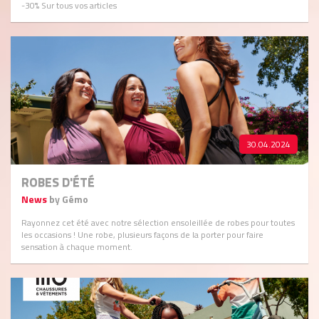
-30% Sur tous vos articles
30.04.2024
ROBES D'ÉTÉ
News
by Gémo
Rayonnez cet été avec notre sélection ensoleillée de robes pour toutes
les occasions ! Une robe, plusieurs façons de la porter pour faire
sensation à chaque moment.