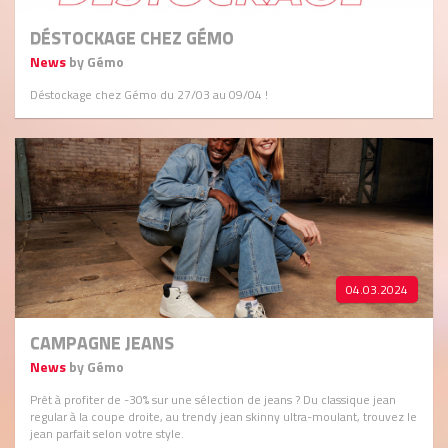
DÉSTOCKAGE CHEZ GÉMO
News
by Gémo
Déstockage chez Gémo du 27/03 au 09/04 !
04.03.2024
CAMPAGNE JEANS
News
by Gémo
Prêt à profiter de -30% sur une sélection de jeans ? Du classique jean
regular à la coupe droite, au trendy jean skinny ultra-moulant, trouvez le
jean parfait selon votre style.