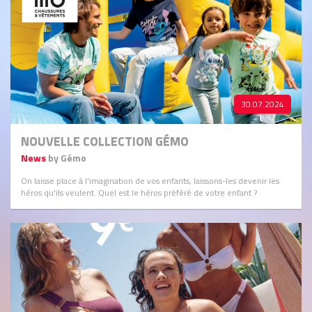
30.07.2024
NOUVELLE COLLECTION GÉMO
News
by Gémo
On laisse place à l'imagination de vos enfants, laissons-les devenir les
héros qu'ils veulent. Quel est le héros préféré de votre enfant ?