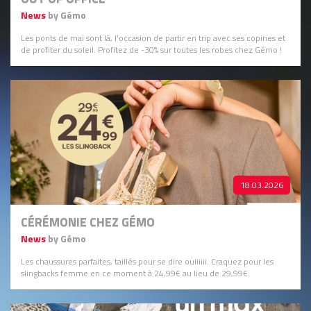
News
by Gémo
Les ponts de mai sont là, l'occasion de partir en trip avec ses copines et
de profiter du soleil. Profitez de -30% sur toutes les robes chez Gémo !
18.03.2026
CÉRÉMONIE CHEZ GÉMO
News
by Gémo
Les chaussures parfaites, taillés pour se dire ouiiiiii. Craquez pour les
slingbacks femme en ce moment à 24,99€ au lieu de 29,99€.