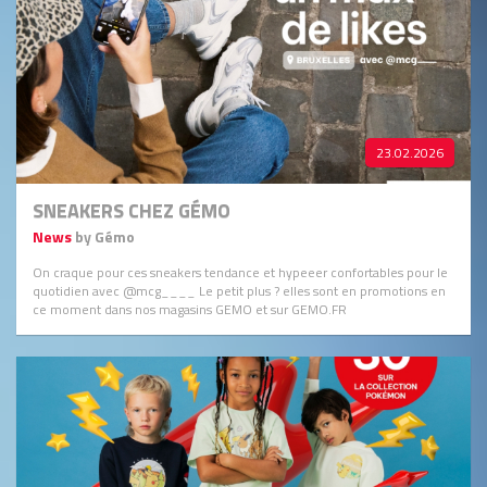
23.02.2026
SNEAKERS CHEZ GÉMO
News
by Gémo
On craque pour ces sneakers tendance et hypeeer confortables pour le
quotidien avec @mcg____ Le petit plus ? elles sont en promotions en
ce moment dans nos magasins GEMO et sur GEMO.FR