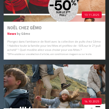
13.11.2025
NOËL CHEZ GÉMO
News
by Gémo
Plongez dans l'ambiance de Noël avec la collection de pulls chez Gémo
! Habillez toute la famille pour les fêtes et profitez de -50% sur le 2? pull
acheté* ! Quel modèle allez-vous choisir pour vos fêtes ?
*Offre valable sur une sélection d'articles, voir conditions en magasin ou sur le site.
14.10.2025