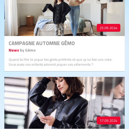
25.09.2024
CAMPAGNE AUTOMNE GÉMO
News
by Gémo
Quand ta fille te pique tes gilets préférés et que ça lui fait une robe.
Vous aussi vos enfants adorent piquer vos vêtements ?
17.09.2024