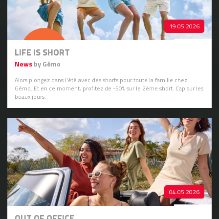
19.05.2026
LIFE IS SHORT
News
by Gémo
Alors plongez dans l'été avec des shorts pour toute la famille chez
Gémo. Et en ce moment, profitez de -50% sur le 2ème short. Cap sur les
beaux jours.
04.05.2026
OUT OF OFFICE