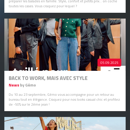
préparer les balades en famille. Style, confort et petits prix… on coche
toutes les cases. Vous craquez pour lequel ?
05.09.2025
BACK TO WORK, MAIS AVEC STYLE
News
by Gémo
Du 10 au 23 septembre, Gémo vous accompagne pour un retour au
bureau tout en élégance. Craquez pour nos looks casual chic et profitez
de -50% sur le 2ème jean !