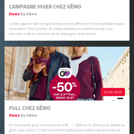
CAMPAGNE HIVER CHEZ GÉMO
News
by Gémo
Le bleu glacier fait son grand retour pour affronter les températures plus
hivernales. Pour profiter de belles balades en extérieurs avec vos
proches, c'est le moment de se rééquiper chez Gémo.
22.09.2025
PULL CHEZ GÉMO
News
by Gémo
En exclusivité pour les membres G'M ... ! -50% sur le 2ème pull, sweat ou
gilet chez Gémo ! C'est le moment parfait pour refaire les armoires et