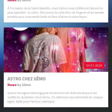
À l'occasion de la Saint-Valentin, chez Gémo nous célébrons l'amour le
plus essentiel : le vôtre. Découvrez la collection de lingerie et de sweats
pensée pour vous sentir belle et libre d'aimer à votre façon.
05.01.2026
ASTRO CHEZ GÉMO
News
by Gémo
Quand les signes astrologiques deviennent de réels atouts pour les
outfits du quotidien chez Gémo. En référence aux éléments de chaque
signe, taillé pour l'amour cosmique.