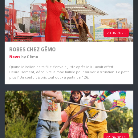
28.04.2025
ROBES CHEZ GÉMO
News
by Gémo
Quand le ballon de ta fille s'envole juste après le lui avoir offert.
Heureusement, découvre la robe taillée pour sauver la situation. Le petit
plus ? Un confort à prix tout doux à partir de 12€.
04.04.2025